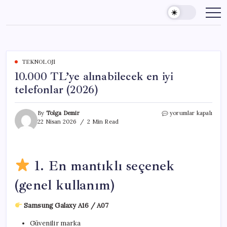
Skip
to
content
TEKNOLOJI
10.000 TL’ye alınabilecek en iyi
telefonlar (2026)
10.000
By
Tolga Demir
yorumlar kapalı
TL’ye
22 Nisan 2026
2 Min Read
alınabilecek
en
iyi
telefonlar
1. En mantıklı seçenek
(2026)
için
(genel kullanım)
Samsung Galaxy A16 / A07
Güvenilir marka