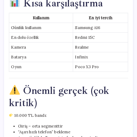
Kısa karşılaştırma
Kullanım
En iyi tercih
Günlük kullanım
Samsung A16
En dolu özellik
Redmi 15C
Kamera
Realme
Batarya
Infinix
Oyun
Poco X3 Pro
Önemli gerçek (çok
kritik)
10.000 TL bandı:
Giriş – orta segmenttir
“Aşırı hızlı telefon” bekleme